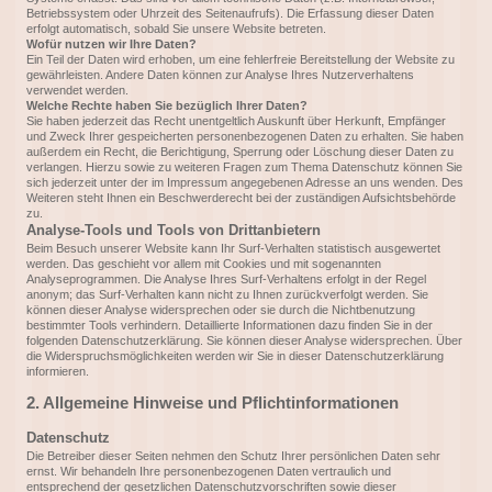
Betriebssystem oder Uhrzeit des Seitenaufrufs). Die Erfassung dieser Daten
erfolgt automatisch, sobald Sie unsere Website betreten.
Wofür nutzen wir Ihre Daten?
Ein Teil der Daten wird erhoben, um eine fehlerfreie Bereitstellung der Website zu
gewährleisten. Andere Daten können zur Analyse Ihres Nutzerverhaltens
verwendet werden.
Welche Rechte haben Sie bezüglich Ihrer Daten?
Sie haben jederzeit das Recht unentgeltlich Auskunft über Herkunft, Empfänger
und Zweck Ihrer gespeicherten personenbezogenen Daten zu erhalten. Sie haben
außerdem ein Recht, die Berichtigung, Sperrung oder Löschung dieser Daten zu
verlangen. Hierzu sowie zu weiteren Fragen zum Thema Datenschutz können Sie
sich jederzeit unter der im Impressum angegebenen Adresse an uns wenden. Des
Weiteren steht Ihnen ein Beschwerderecht bei der zuständigen Aufsichtsbehörde
zu.
Analyse-Tools und Tools von Drittanbietern
Beim Besuch unserer Website kann Ihr Surf-Verhalten statistisch ausgewertet
werden. Das geschieht vor allem mit Cookies und mit sogenannten
Analyseprogrammen. Die Analyse Ihres Surf-Verhaltens erfolgt in der Regel
anonym; das Surf-Verhalten kann nicht zu Ihnen zurückverfolgt werden. Sie
können dieser Analyse widersprechen oder sie durch die Nichtbenutzung
bestimmter Tools verhindern. Detaillierte Informationen dazu finden Sie in der
folgenden Datenschutzerklärung. Sie können dieser Analyse widersprechen. Über
die Widerspruchsmöglichkeiten werden wir Sie in dieser Datenschutzerklärung
informieren.
2. Allgemeine Hinweise und Pflichtinformationen
Datenschutz
Die Betreiber dieser Seiten nehmen den Schutz Ihrer persönlichen Daten sehr
ernst. Wir behandeln Ihre personenbezogenen Daten vertraulich und
entsprechend der gesetzlichen Datenschutzvorschriften sowie dieser