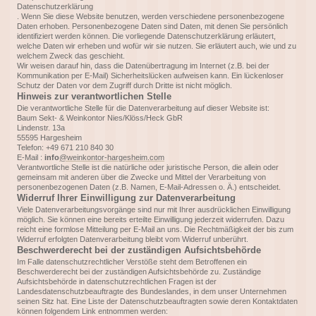
Datenschutzerklärung
. Wenn Sie diese Website benutzen, werden verschiedene personenbezogene
Daten erhoben. Personenbezogene Daten sind Daten, mit denen Sie persönlich
identifiziert werden können. Die vorliegende Datenschutzerklärung erläutert,
welche Daten wir erheben und wofür wir sie nutzen. Sie erläutert auch, wie und zu
welchem Zweck das geschieht.
Wir weisen darauf hin, dass die Datenübertragung im Internet (z.B. bei der
Kommunikation per E-Mail) Sicherheitslücken aufweisen kann. Ein lückenloser
Schutz der Daten vor dem Zugriff durch Dritte ist nicht möglich.
Hinweis zur verantwortlichen Stelle
Die verantwortliche Stelle für die Datenverarbeitung auf dieser Website ist:
Baum Sekt- & Weinkontor Nies/Klöss/Heck GbR
Lindenstr. 13a
55595 Hargesheim
Telefon: +49 671 210 840 30
E-Mail :
info
@weinkontor-hargesheim.com
Verantwortliche Stelle ist die natürliche oder juristische Person, die allein oder
gemeinsam mit anderen über die Zwecke und Mittel der Verarbeitung von
personenbezogenen Daten (z.B. Namen, E-Mail-Adressen o. Ä.) entscheidet.
Widerruf Ihrer Einwilligung zur Datenverarbeitung
Viele Datenverarbeitungsvorgänge sind nur mit Ihrer ausdrücklichen Einwilligung
möglich. Sie können eine bereits erteilte Einwilligung jederzeit widerrufen. Dazu
reicht eine formlose Mitteilung per E-Mail an uns. Die Rechtmäßigkeit der bis zum
Widerruf erfolgten Datenverarbeitung bleibt vom Widerruf unberührt.
Beschwerderecht bei der zuständigen Aufsichtsbehörde
Im Falle datenschutzrechtlicher Verstöße steht dem Betroffenen ein
Beschwerderecht bei der zuständigen Aufsichtsbehörde zu. Zuständige
Aufsichtsbehörde in datenschutzrechtlichen Fragen ist der
Landesdatenschutzbeauftragte des Bundeslandes, in dem unser Unternehmen
seinen Sitz hat. Eine Liste der Datenschutzbeauftragten sowie deren Kontaktdaten
können folgendem Link entnommen werden: