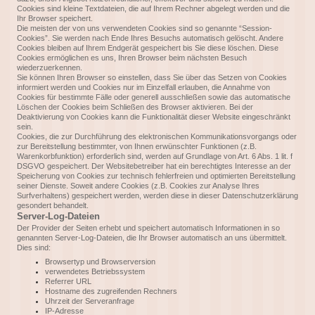
Cookies sind kleine Textdateien, die auf Ihrem Rechner abgelegt werden und die
Ihr Browser speichert.
Die meisten der von uns verwendeten Cookies sind so genannte “Session-
Cookies”. Sie werden nach Ende Ihres Besuchs automatisch gelöscht. Andere
Cookies bleiben auf Ihrem Endgerät gespeichert bis Sie diese löschen. Diese
Cookies ermöglichen es uns, Ihren Browser beim nächsten Besuch
wiederzuerkennen.
Sie können Ihren Browser so einstellen, dass Sie über das Setzen von Cookies
informiert werden und Cookies nur im Einzelfall erlauben, die Annahme von
Cookies für bestimmte Fälle oder generell ausschließen sowie das automatische
Löschen der Cookies beim Schließen des Browser aktivieren. Bei der
Deaktivierung von Cookies kann die Funktionalität dieser Website eingeschränkt
sein.
Cookies, die zur Durchführung des elektronischen Kommunikationsvorgangs oder
zur Bereitstellung bestimmter, von Ihnen erwünschter Funktionen (z.B.
Warenkorbfunktion) erforderlich sind, werden auf Grundlage von Art. 6 Abs. 1 lit. f
DSGVO gespeichert. Der Websitebetreiber hat ein berechtigtes Interesse an der
Speicherung von Cookies zur technisch fehlerfreien und optimierten Bereitstellung
seiner Dienste. Soweit andere Cookies (z.B. Cookies zur Analyse Ihres
Surfverhaltens) gespeichert werden, werden diese in dieser Datenschutzerklärung
gesondert behandelt.
Server-Log-Dateien
Der Provider der Seiten erhebt und speichert automatisch Informationen in so
genannten Server-Log-Dateien, die Ihr Browser automatisch an uns übermittelt.
Dies sind:
Browsertyp und Browserversion
verwendetes Betriebssystem
Referrer URL
Hostname des zugreifenden Rechners
Uhrzeit der Serveranfrage
IP-Adresse