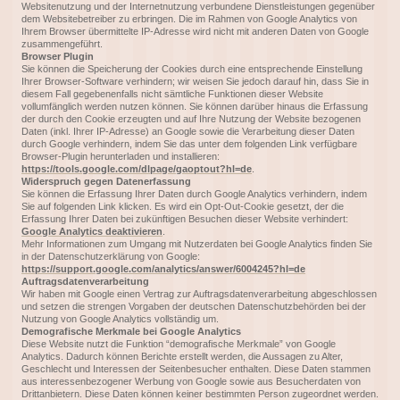
Websitenutzung und der Internetnutzung verbundene Dienstleistungen gegenüber
dem Websitebetreiber zu erbringen. Die im Rahmen von Google Analytics von
Ihrem Browser übermittelte IP-Adresse wird nicht mit anderen Daten von Google
zusammengeführt.
Browser Plugin
Sie können die Speicherung der Cookies durch eine entsprechende Einstellung
Ihrer Browser-Software verhindern; wir weisen Sie jedoch darauf hin, dass Sie in
diesem Fall gegebenenfalls nicht sämtliche Funktionen dieser Website
vollumfänglich werden nutzen können. Sie können darüber hinaus die Erfassung
der durch den Cookie erzeugten und auf Ihre Nutzung der Website bezogenen
Daten (inkl. Ihrer IP-Adresse) an Google sowie die Verarbeitung dieser Daten
durch Google verhindern, indem Sie das unter dem folgenden Link verfügbare
Browser-Plugin herunterladen und installieren:
https://tools.google.com/dlpage/gaoptout?hl=de
.
Widerspruch gegen Datenerfassung
Sie können die Erfassung Ihrer Daten durch Google Analytics verhindern, indem
Sie auf folgenden Link klicken. Es wird ein Opt-Out-Cookie gesetzt, der die
Erfassung Ihrer Daten bei zukünftigen Besuchen dieser Website verhindert:
Google Analytics deaktivieren
.
Mehr Informationen zum Umgang mit Nutzerdaten bei Google Analytics finden Sie
in der Datenschutzerklärung von Google:
https://support.google.com/analytics/answer/6004245?hl=de
Auftragsdatenverarbeitung
Wir haben mit Google einen Vertrag zur Auftragsdatenverarbeitung abgeschlossen
und setzen die strengen Vorgaben der deutschen Datenschutzbehörden bei der
Nutzung von Google Analytics vollständig um.
Demografische Merkmale bei Google Analytics
Diese Website nutzt die Funktion “demografische Merkmale” von Google
Analytics. Dadurch können Berichte erstellt werden, die Aussagen zu Alter,
Geschlecht und Interessen der Seitenbesucher enthalten. Diese Daten stammen
aus interessenbezogener Werbung von Google sowie aus Besucherdaten von
Drittanbietern. Diese Daten können keiner bestimmten Person zugeordnet werden.