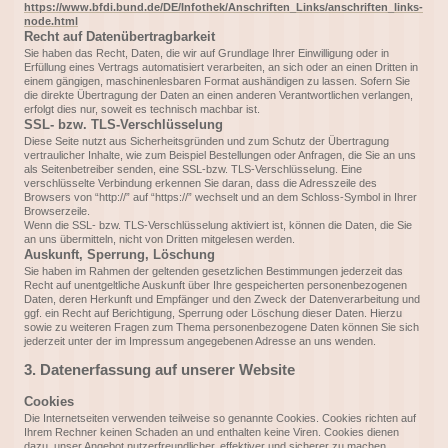
https://www.bfdi.bund.de/DE/Infothek/Anschriften_Links/anschriften_links-
node.html
Recht auf Datenübertragbarkeit
Sie haben das Recht, Daten, die wir auf Grundlage Ihrer Einwilligung oder in
Erfüllung eines Vertrags automatisiert verarbeiten, an sich oder an einen Dritten in
einem gängigen, maschinenlesbaren Format aushändigen zu lassen. Sofern Sie
die direkte Übertragung der Daten an einen anderen Verantwortlichen verlangen,
erfolgt dies nur, soweit es technisch machbar ist.
SSL- bzw. TLS-Verschlüsselung
Diese Seite nutzt aus Sicherheitsgründen und zum Schutz der Übertragung
vertraulicher Inhalte, wie zum Beispiel Bestellungen oder Anfragen, die Sie an uns
als Seitenbetreiber senden, eine SSL-bzw. TLS-Verschlüsselung. Eine
verschlüsselte Verbindung erkennen Sie daran, dass die Adresszeile des
Browsers von “http://” auf “https://” wechselt und an dem Schloss-Symbol in Ihrer
Browserzeile.
Wenn die SSL- bzw. TLS-Verschlüsselung aktiviert ist, können die Daten, die Sie
an uns übermitteln, nicht von Dritten mitgelesen werden.
Auskunft, Sperrung, Löschung
Sie haben im Rahmen der geltenden gesetzlichen Bestimmungen jederzeit das
Recht auf unentgeltliche Auskunft über Ihre gespeicherten personenbezogenen
Daten, deren Herkunft und Empfänger und den Zweck der Datenverarbeitung und
ggf. ein Recht auf Berichtigung, Sperrung oder Löschung dieser Daten. Hierzu
sowie zu weiteren Fragen zum Thema personenbezogene Daten können Sie sich
jederzeit unter der im Impressum angegebenen Adresse an uns wenden.
3. Datenerfassung auf unserer Website
Cookies
Die Internetseiten verwenden teilweise so genannte Cookies. Cookies richten auf
Ihrem Rechner keinen Schaden an und enthalten keine Viren. Cookies dienen
dazu, unser Angebot nutzerfreundlicher, effektiver und sicherer zu machen.