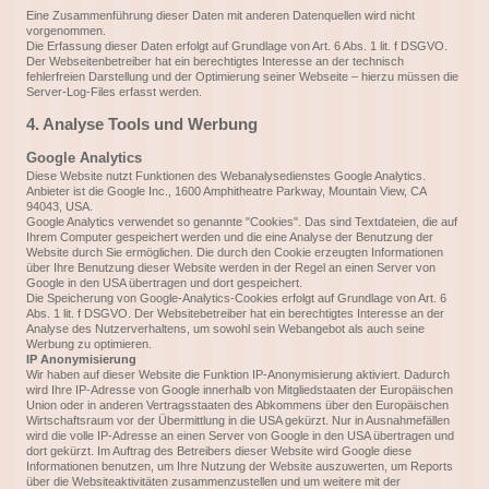
Eine Zusammenführung dieser Daten mit anderen Datenquellen wird nicht
vorgenommen.
Die Erfassung dieser Daten erfolgt auf Grundlage von Art. 6 Abs. 1 lit. f DSGVO.
Der Webseitenbetreiber hat ein berechtigtes Interesse an der technisch
fehlerfreien Darstellung und der Optimierung seiner Webseite – hierzu müssen die
Server-Log-Files erfasst werden.
4. Analyse Tools und Werbung
Google Analytics
Diese Website nutzt Funktionen des Webanalysedienstes Google Analytics.
Anbieter ist die Google Inc., 1600 Amphitheatre Parkway, Mountain View, CA
94043, USA.
Google Analytics verwendet so genannte "Cookies". Das sind Textdateien, die auf
Ihrem Computer gespeichert werden und die eine Analyse der Benutzung der
Website durch Sie ermöglichen. Die durch den Cookie erzeugten Informationen
über Ihre Benutzung dieser Website werden in der Regel an einen Server von
Google in den USA übertragen und dort gespeichert.
Die Speicherung von Google-Analytics-Cookies erfolgt auf Grundlage von Art. 6
Abs. 1 lit. f DSGVO. Der Websitebetreiber hat ein berechtigtes Interesse an der
Analyse des Nutzerverhaltens, um sowohl sein Webangebot als auch seine
Werbung zu optimieren.
IP Anonymisierung
Wir haben auf dieser Website die Funktion IP-Anonymisierung aktiviert. Dadurch
wird Ihre IP-Adresse von Google innerhalb von Mitgliedstaaten der Europäischen
Union oder in anderen Vertragsstaaten des Abkommens über den Europäischen
Wirtschaftsraum vor der Übermittlung in die USA gekürzt. Nur in Ausnahmefällen
wird die volle IP-Adresse an einen Server von Google in den USA übertragen und
dort gekürzt. Im Auftrag des Betreibers dieser Website wird Google diese
Informationen benutzen, um Ihre Nutzung der Website auszuwerten, um Reports
über die Websiteaktivitäten zusammenzustellen und um weitere mit der