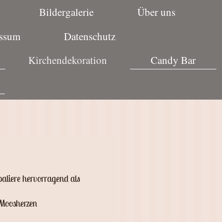
Bildergalerie
Über uns
ssum
Datenschutz
Kirchendekoration
Candy Bar
paliere hervorragend als
 Moosherzen