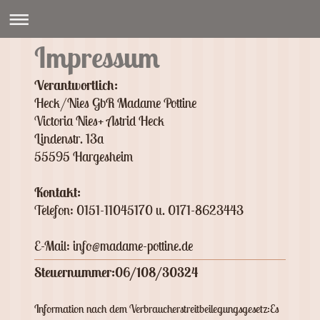
Impressum
Verantwortlich:
Heck/Nies GbR Madame Pottine
Victoria
Nies
+ Astrid Heck
Lindenstr.
13a
55595
Hargesheim
Kontakt:
Telefon: 0151-11045170 u. 0171-8623443
E-Mail: info@madame-pottine.de
Steuernummer:06/108/30324
Information nach dem Verbraucherstreitbeilegungsgesetz:Es